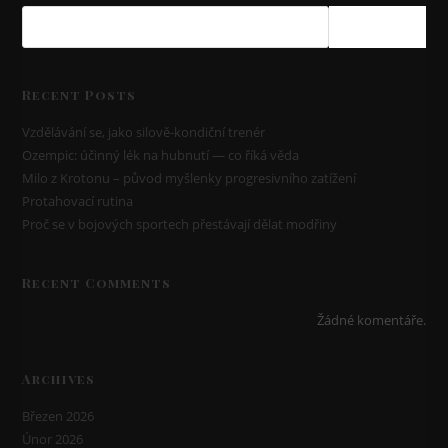
HLEDAT
Recent Posts
Vzdělávání se, jako silově-kondiční trenér
Ozempic: účinný lék na hubnutí — co říká věda
Milo z Krotonu – původ myšlenky progresivního zatížení
Protahovací rutina
Proč se v bojových sportech přestávají dělat modřiny
Recent Comments
Žádné komentáře.
Archives
Březen 2026
Únor 2026