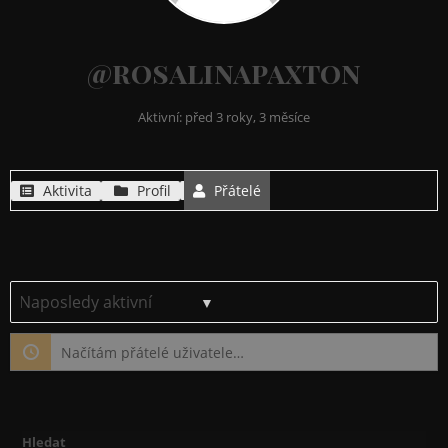
@rosalinapaxton
Aktivní: před 3 roky, 3 měsíce
Aktivita
Profil
Přátelé
Ukázat:
Načítám přátelé uživatele…
Hledat