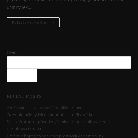
účinný lék…
Pokračovat Ve Čtení
Hledat
HLEDAT
Recent Posts
Vzdělávání se, jako silově-kondiční trenér
Ozempic: účinný lék na hubnutí — co říká věda
Milo z Krotonu – původ myšlenky progresivního zatížení
Protahovací rutina
Proč se v bojových sportech přestávají dělat modřiny