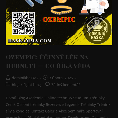
Ozempic: účinný lék na
hubnutí — co říká věda
dominikhaska2
3 února, 2026
blog
/
Fight blog
Žádný komentář
Domů Blog Akademie Online techniky Studium Tréninky
Ceník Osobní tréninky Rezervace Legends Tréninky Trénink
síly a kondice Kontakt Galerie Akce Semináře Sportovní
psychologie Přihlášení Hamburger Toggle Menu Ozempic: