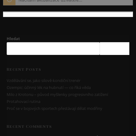
Hledat
HLEDAT
Recent Posts
Vzdělávání se, jako silově-kondiční trenér
Ozempic: účinný lék na hubnutí — co říká věda
Milo z Krotonu – původ myšlenky progresivního zatížení
Protahovací rutina
Proč se v bojových sportech přestávají dělat modřiny
Recent Comments