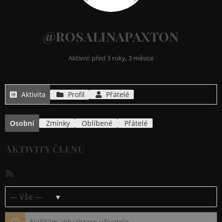
@rosalinapaxton
Aktivní: před 3 roky, 3 měsíce
Aktivita
Profil
Přátelé
Osobní
Zmínky
Oblíbené
Přátelé
Aktivity členů
RSS
kanál
Ukázat:
Načítám aktualizace uživatele…