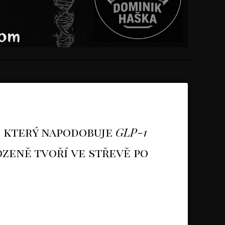
 který napodobuje
GLP-1
ozeně tvoří ve střevě po