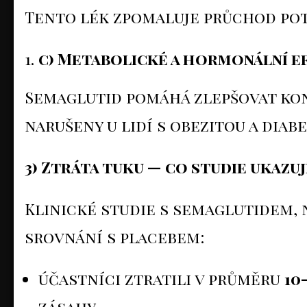
Tento lék zpomaluje průchod po
c) Metabolické a hormonální e
Semaglutid pomáhá zlepšovat kon
narušeny u lidí s obezitou a diab
3) Ztráta tuku — co studie ukazuj
Klinické studie s semaglutidem,
srovnání s placebem:
účastníci ztratili v průměru
10
zásahy.