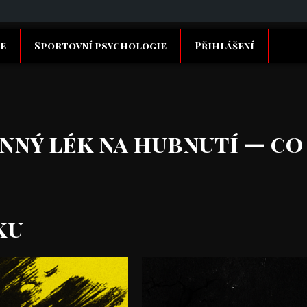
e
Sportovní psychologie
Přihlášení
nný lék na hubnutí — co
ku