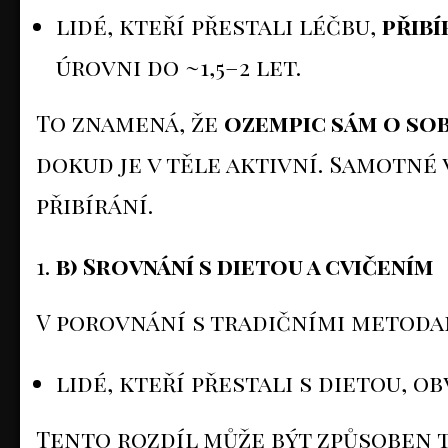
lidé, kteří přestali léčbu,
přibí
úrovni do ~1,5–2 let.
To znamená, že
ozempic sám o sob
dokud je v těle aktivní. Samotné
přibírání.
b) Srovnání s dietou a cvičením
V porovnání s tradičními metodami
lidé, kteří přestali s dietou, o
Tento rozdíl může být způsoben t