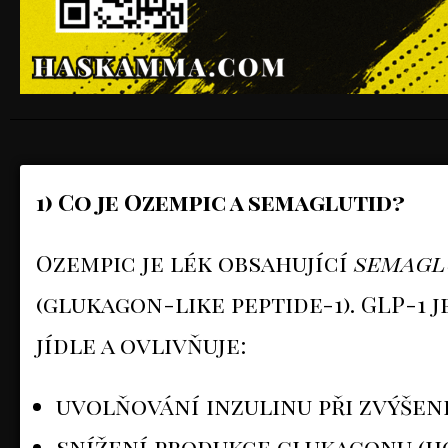
1) Co je Ozempic a semaglutid?
Ozempic je lék obsahující
semagl
(glukagon-like peptide-1). GLP-1 
jídle a ovlivňuje:
uvolňování inzulinu při zvýšené
snížení produkce glukagonu (ho