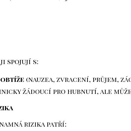
 spojují s:
 obtíže
(nauzea, zvracení, průjem, zác
linicky žádoucí pro hubnutí, ale můž
zika
namná rizika patří: