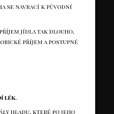
áha se navrací k původní
 příjem jídla tak dlouho,
lorické příjem a postupné
dí lék
.
ály hladu, které po jeho