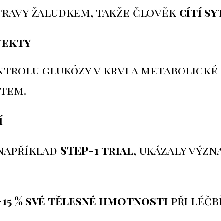
travy žaludkem, takže člověk
cítí s
fekty
trolu glukózy v krvi a metabolické 
etem.
í
 například
STEP-1 trial
, ukázaly výz
–15 % své tělesné hmotnosti
při léčb