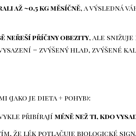
rali až ~0,5 kg měsíčně
, a výsledná v
ě neřeší příčiny obezity
, ale snižuje
 vysazení = zvýšený hlad, zvýšené ka
 (jako je dieta + pohyb):
bvykle přibírají
méně než ti, kdo vysa
ím, že lék potlačuje biologické sign