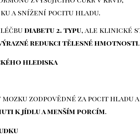
u a snížení pocitu hladu.
 léčbu
diabetu 2. typu
, ale klinické 
 výrazné redukci tělesné hmotnosti
.
ického hlediska
 mozku zodpovědné za pocit hladu a 
huti k jídlu a menším porcím
.
ludku