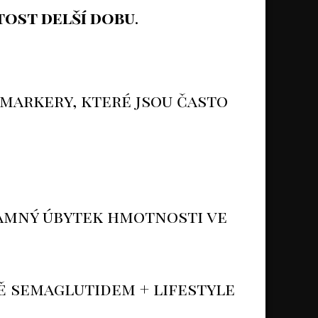
ytost delší dobu
.
markery, které jsou často
namný úbytek hmotnosti ve
ě semaglutidem + lifestyle