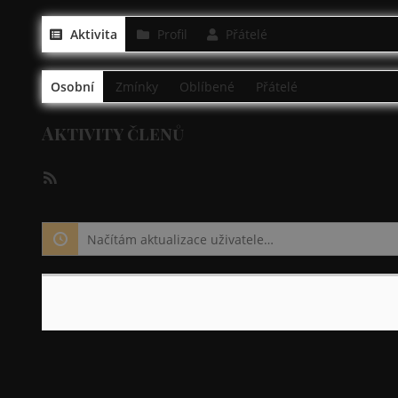
Aktivita
Profil
Přátelé
Osobní
Zmínky
Oblíbené
Přátelé
Aktivity členů
RSS
kanál
Načítám aktualizace uživatele…