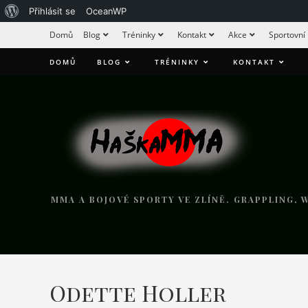
Přihlásit se
OceanWP
Domů
Blog
Tréninky
Kontakt
Akce
Sportovní
DOMŮ
BLOG
TRÉNINKY
KONTAKT
MMA A BOJOVÉ SPORTY VE ZLÍNĚ. GRAPPLING, W
Odette Holler