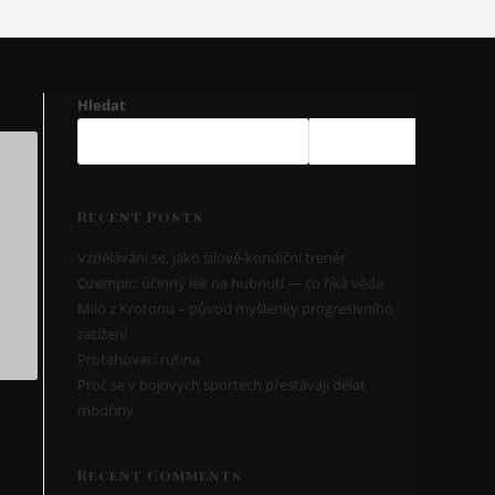
Hledat
HLEDAT
Recent Posts
Vzdělávání se, jako silově-kondiční trenér
Ozempic: účinný lék na hubnutí — co říká věda
Milo z Krotonu – původ myšlenky progresivního
zatížení
Protahovací rutina
Proč se v bojových sportech přestávají dělat
modřiny
Recent Comments