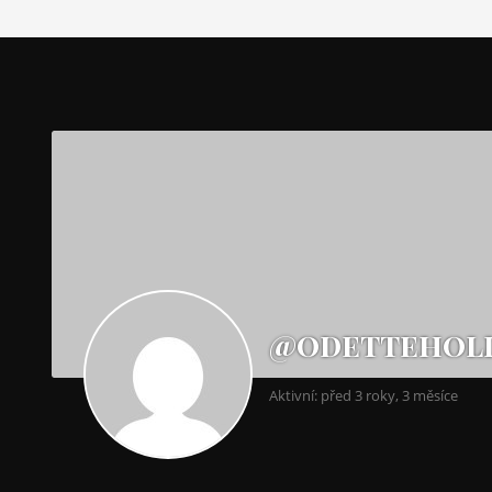
@odettehol
Aktivní: před 3 roky, 3 měsíce