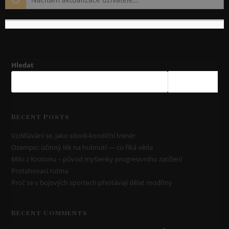
Hledat
HLEDAT
Recent Posts
Vzdělávání se, jako silově-kondiční trenér
Ozempic: účinný lék na hubnutí — co říká věda
Milo z Krotonu – původ myšlenky progresivního zatížení
Protahovací rutina
Proč se v bojových sportech přestávají dělat modřiny
Recent Comments