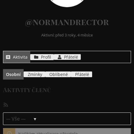
@normandrector
Aktivní: před 3 roky, 4 měsíce
Aktivita
Profil
Přátelé
Osobní
Zmínky
Oblíbené
Přátelé
Aktivity členů
RSS
kanál
Ukázat:
Načítám aktualizace uživatele…