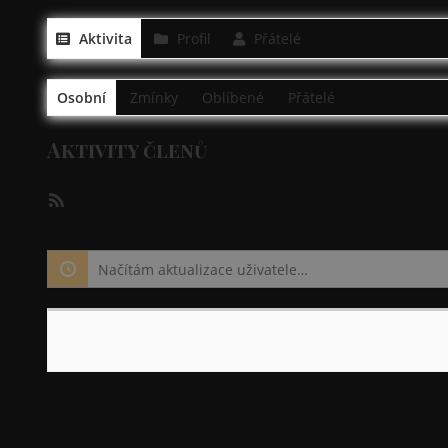
Aktivita
Profil
Přátelé
Osobní
Zmínky
Oblíbené
Přátelé
Aktivity členů
RSS
kanál
Načítám aktualizace uživatele…