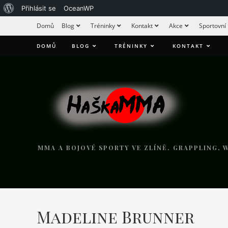
Přihlásit se
OceanWP
Domů
Blog
Tréninky
Kontakt
Akce
Sportovní
DOMŮ
BLOG
TRÉNINKY
KONTAKT
MMA A BOJOVÉ SPORTY VE ZLÍNĚ. GRAPPLING, W
Madeline Brunner