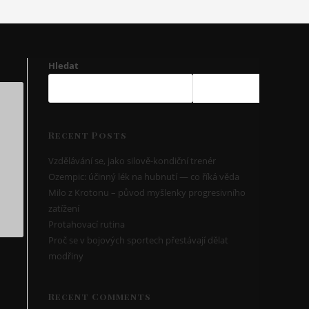
Hledat
HLEDAT
Recent Posts
Vzdělávání se, jako silově-kondiční trenér
Ozempic: účinný lék na hubnutí — co říká věda
Milo z Krotonu – původ myšlenky progresivního
zatížení
Protahovací rutina
Proč se v bojových sportech přestávají dělat
modřiny
Recent Comments