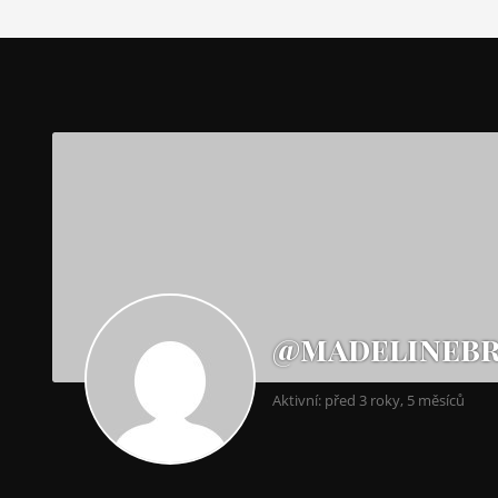
@madelineb
Aktivní: před 3 roky, 5 měsíců