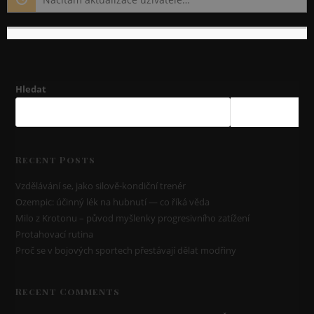
Hledat
HLEDAT
Recent Posts
Vzdělávání se, jako silově-kondiční trenér
Ozempic: účinný lék na hubnutí — co říká věda
Milo z Krotonu – původ myšlenky progresivního zatížení
Protahovací rutina
Proč se v bojových sportech přestávají dělat modřiny
Recent Comments