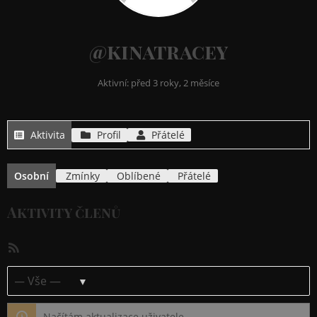
@kinatracey
Aktivní: před 3 roky, 2 měsíce
Aktivita
Profil
Přátelé
Osobní
Zmínky
Oblíbené
Přátelé
Aktivity členů
RSS
kanál
Ukázat:
Načítám aktualizace uživatele…