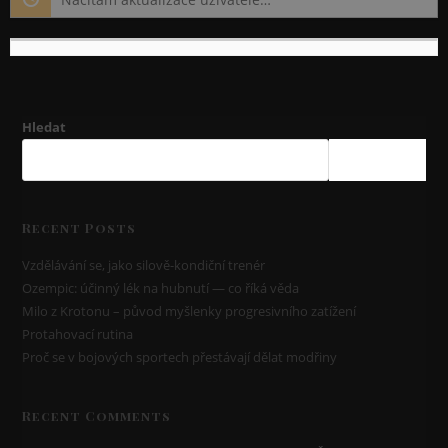
Hledat
HLEDAT
Recent Posts
Vzdělávání se, jako silově-kondiční trenér
Ozempic: účinný lék na hubnutí — co říká věda
Milo z Krotonu – původ myšlenky progresivního zatížení
Protahovací rutina
Proč se v bojových sportech přestávají dělat modřiny
Recent Comments