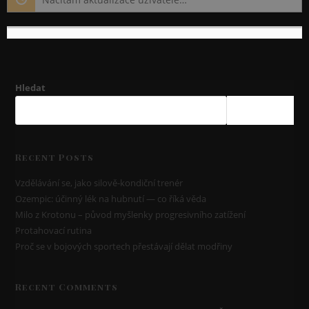
Hledat
HLEDAT
Recent Posts
Vzdělávání se, jako silově-kondiční trenér
Ozempic: účinný lék na hubnutí — co říká věda
Milo z Krotonu – původ myšlenky progresivního zatížení
Protahovací rutina
Proč se v bojových sportech přestávají dělat modřiny
Recent Comments