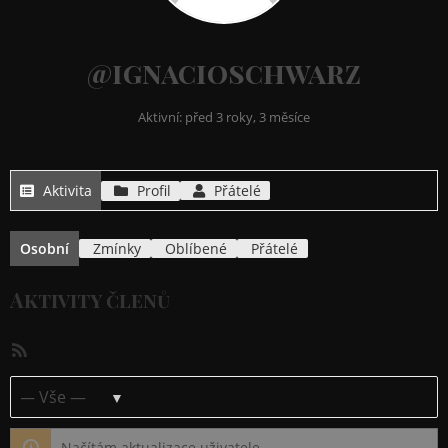
@ignacioschwarz
Aktivní: před 3 roky, 3 měsíce
Aktivita
Profil
Přátelé
Osobní
Zmínky
Oblíbené
Přátelé
Aktivity členů
RSS
kanál
Ukázat:
Načítám aktualizace uživatele…