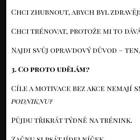
Chci zhubnout, abych byl zdravějš
Chci trénovat, protože mi to dává 
Najdi svůj opravdový důvod – ten,
3. Co proto udělám?
Cíle a motivace bez akce nemají s
podniknu?
Půjdu třikrát týdně na trénink.
Začnu si psát jídelníček.