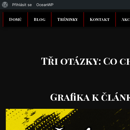
Přihlásit se
OceanWP
Domů
Blog
Tréninky
Kontakt
Akc
Tři otázky: Co c
Grafika k člán