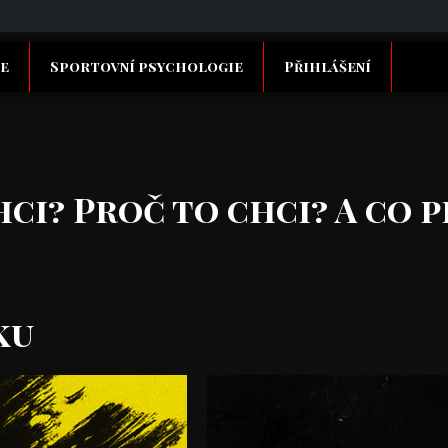
e
Sportovní psychologie
Přihlášení
hci? Proč to chci? A co
ku