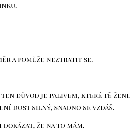
inku.
směr a pomůže neztratit se.
 ten důvod je palivem, které tě žene
ní dost silný, snadno se vzdáš.
i dokázat, že na to mám.