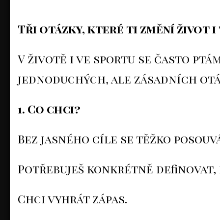
Tři otázky, které ti změní život i
V životě i ve sportu se často ptá
jednoduchých, ale zásadních otá
1. Co chci?
Bez jasného cíle se těžko posouváš 
Potřebuješ konkrétně definovat,
Chci vyhrát zápas.