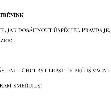
 trénink
me, jak dosáhnout úspěchu. Pravda je,
zek:
dál. „Chci být lepší“ je příliš vágní.
 kam směřuješ: