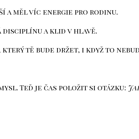
í a měl víc energie pro rodinu.
disciplínu a klid v hlavě.
 který tě bude držet, i když to neb
mysl. Teď je čas položit si otázku:
Ja