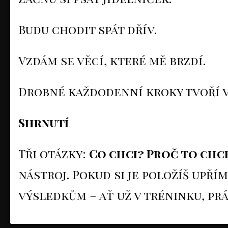
Budu chodit spát dřív.
Vzdám se věcí, které mě brzdí.
Drobné každodenní kroky tvoří v
Shrnutí
Tři otázky:
Co chci? Proč to chc
nástroj. Pokud si je položíš upřím
výsledkům – ať už v tréninku, prá