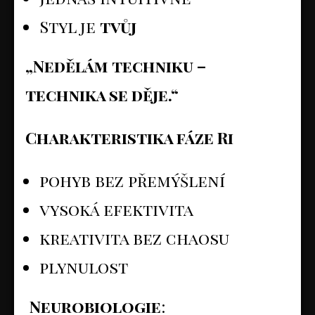
Styl je
tvůj
„Nedělám techniku –
technika se děje.“
Charakteristika fáze Ri
pohyb bez přemýšlení
vysoká efektivita
kreativita bez chaosu
plynulost
Neurobiologie
: