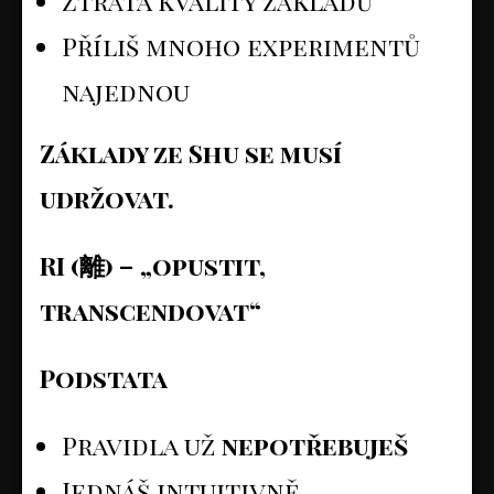
Ztráta kvality základů
Příliš mnoho experimentů
najednou
Základy ze Shu se musí
udržovat.
RI (
離
) – „opustit,
transcendovat“
Podstata
Pravidla už
nepotřebuješ
Jednáš intuitivně