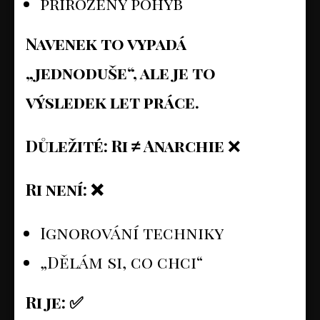
přirozený pohyb
Navenek to vypadá
„jednoduše“, ale je to
výsledek let práce.
Důležité: Ri ≠ Anarchie
❌
Ri není:
❌
Ignorování techniky
„Dělám si, co chci“
Ri je:
✅