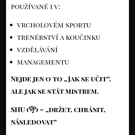
používané i v:
vrcholovém sportu
trenérství a koučinku
vzdělávání
managementu
Nejde jen o to „Jak se učit“,
ale jak se stát mistrem.
SHU (
守
) – „držet, chránit,
následovat“