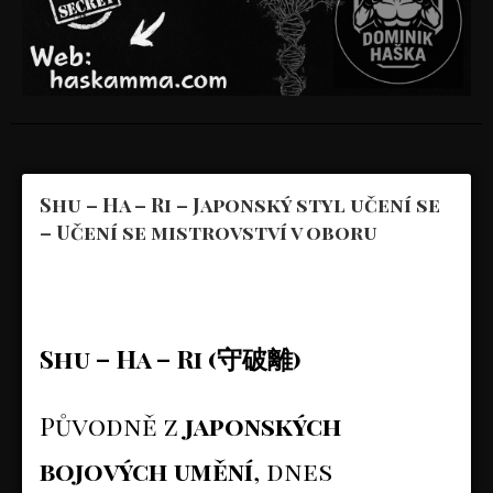
Shu – Ha – Ri – Japonský styl učení se
– Učení se mistrovství v oboru
Shu – Ha – Ri (
守破離
)
Původně z
japonských
bojových umění
, dnes