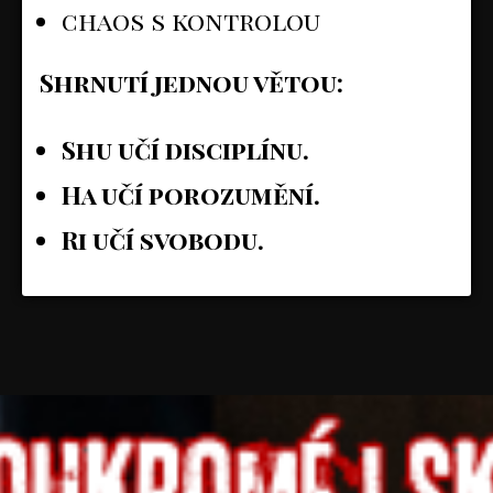
chaos s kontrolou
Shrnutí jednou větou:
Shu učí disciplínu.
Ha učí porozumění.
Ri učí svobodu.