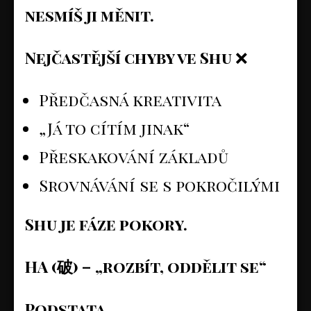
nesmíš ji měnit.
Nejčastější chyby ve Shu
❌
Předčasná kreativita
„Já to cítím jinak“
Přeskakování základů
Srovnávání se s pokročilými
Shu je fáze pokory.
HA (
破
) – „rozbít, oddělit se“
Podstata