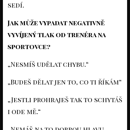
sedí.
Jak může vypadat negativně
vyvíjený tlak od trenéra na
sportovce?
„Nesmíš udělat chybu.“
„Budeš dělat jen to, co ti říkám“
„Jestli prohraješ tak to schytáš
i ode mě.“
„Nemáš na to dobrou hlavu,