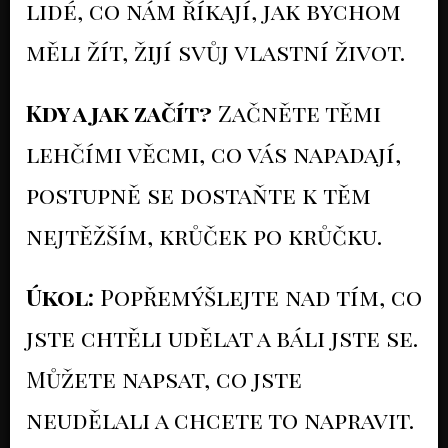
lidé, co nám říkají, jak bychom
měli žít, žijí svůj vlastní život.
Kdy a jak začít?
Začněte těmi
lehčími věcmi, co vás napadají,
postupně se dostaňte k těm
nejtěžším, krůček po krůčku.
Úkol:
Popřemýšlejte nad tím, co
jste chtěli udělat a báli jste se.
Můžete napsat, co jste
neudělali a chcete to napravit.