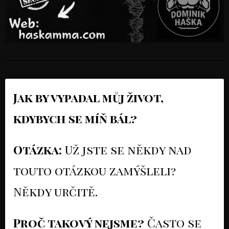
Jak by vypadal můj život,
kdybych se míň bál?
Otázka:
Už jste se někdy nad
touto otázkou zamýšleli?
Někdy určitě.
Proč takový nejsme?
Často se